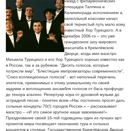
назад с филармонических
площадок Таллина и
Калининграда исполнением a,
капелльной классики начал
свой тернистый путь мало кому
известный Хор Турецкого. А в
декабре 2006-го – это уже
грандиозное шоу мирового
масштаба в Кремлёвском
Дворце, когда имя маэстро
Михаила Турецкого и его Хор Турецкого хорошо известно как
в России, так и за рубежом. "Десять голосов, которые
потрясли мир", "Блестящие импровизаторы современности",
"Союз коллекционных голосов” - вот неполный перечень
эпитетов, применимых к этому уникальному по своей
задумке и воплощению ансамбля голосов от баса профундо
до тенора альтино. Репертуар хора от духовной музыки до
эстрадной песни - понятен всем.«Нас постоянно просят дать
сольные концерты 70(!) городов России.» – рассказывает
маэстро – «И это самое крупное наше завоевание!».
Празднование своей 16-той годовщины один из лучших арт-
проектов мира посвящает окончанию тура и сольных
концертов в столице: Государственном Кремлёвском Дворце