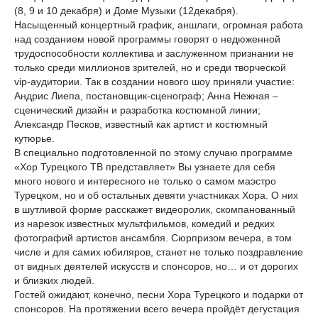
(8, 9 и 10 декабря) и Доме Музыки (12декабря).
Насыщенный концертный график, аншлаги, огромная работа
над созданием новой программы говорят о недюженной
трудоспособности коллектива и заслуженном признании не
только среди миллионов зрителей, но и среди творческой
vip-аудитории. Так в создании нового шоу приняли участие:
Андрис Лиепа, постановщик-сценограф; Анна Нежная –
сценический дизайн и разработка костюмной линии;
Александр Песков, известный как артист и костюмный
кутюрье.
В специально подготовленной по этому случаю программе
«Хор Турецкого ТВ представляет» Вы узнаете для себя
много нового и интересного не только о самом маэстро
Турецком, но и об остальных девяти участниках Хора. О них
в шутливой форме расскажет видеоролик, скомпанованный
из нарезок известных мультфильмов, комедий и редких
фотографий артистов ансамбля. Сюрпризом вечера, в том
числе и для самих юбиляров, станет не только поздравление
от видных деятелей искусств и спонсоров, но… и от дорогих
и близких людей.
Гостей ожидают, конечно, песни Хора Турецкого и подарки от
спонсоров. На протяжении всего вечера пройдёт дегустация