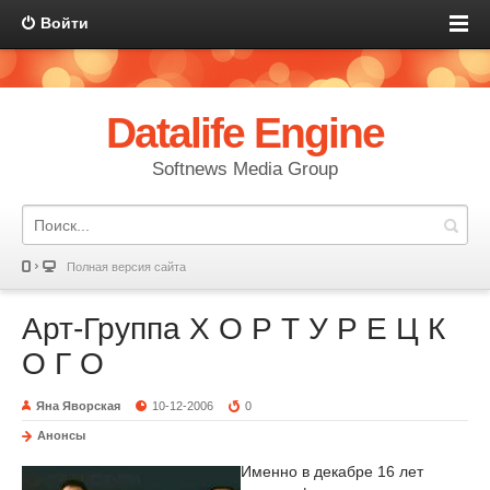
Войти
Datalife Engine
Softnews Media Group
Полная версия сайта
Арт-Группа Х О Р Т У Р Е Ц К
О Г О
Яна Яворская
10-12-2006
0
Анонсы
Именно в декабре 16 лет