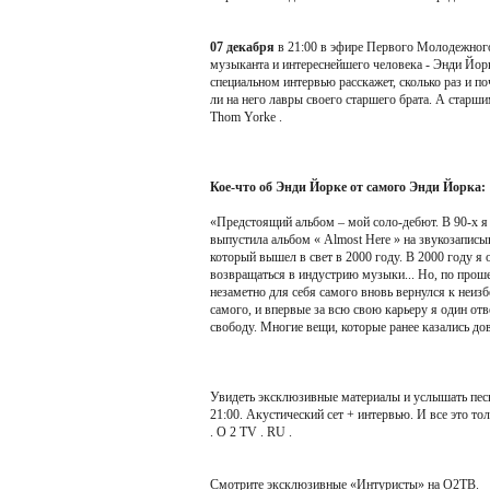
07 декабря
в 21:00 в эфире Первого Молодежного
музыканта и интереснейшего человека - Энди Йор
специальном интервью расскажет, сколько раз и по
ли на него лавры своего старшего брата. А старши
Thom Yorke .
Кое-что об Энди Йорке от самого Энди Йорка:
«Предстоящий альбом – мой соло-дебют. В 90-х я 
выпустила альбом « Almost Here » на звукозаписыв
который вышел в свет в 2000 году. В 2000 году я 
возвращаться в индустрию музыки... Но, по проше
незаметно для себя самого вновь вернулся к неиз
самого, и впервые за всю свою карьеру я один отве
свободу. Многие вещи, которые ранее казались д
Увидеть эксклюзивные материалы и услышать песн
21:00. Акустический сет + интервью. И все это 
. O 2 TV . RU .
Смотрите эксклюзивные «Интуристы» на О2ТВ.