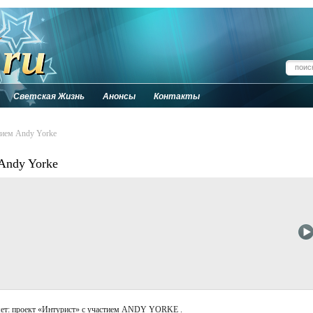
Светская Жизнь
Анонсы
Контакты
тием Andy Yorke
Andy Yorke
ет: проект «Интурист» с участием ANDY YORKE .