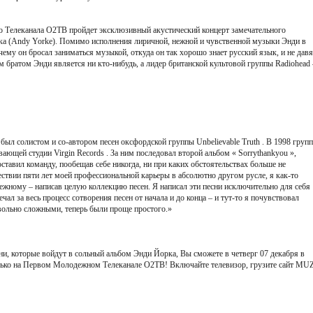
 Телеканала О2ТВ пройдет эксклюзивный акустический концерт замечательного
ка (Andy Yorke). Помимо исполнения лиричной, нежной и чувственной музыки Энди в
чему он бросал заниматься музыкой, откуда он так хорошо знает русский язык, и не давя
м братом Энди является ни кто-нибудь, а лидер британской культовой группы Radiohead 
был солистом и со-автором песен оксфордской группы Unbelievable Truth . В 1998 групп
ающей студии Virgin Records . За ним последовал второй альбом « Sorrythankyou »,
оставил команду, пообещав себе никогда, ни при каких обстоятельствах больше не
ствии пяти лет моей профессиональной карьеры в абсолютно другом русле, я как-то
бежному – написав целую коллекцию песен. Я написал эти песни исключительно для себя
чал за весь процесс сотворения песен от начала и до конца – и тут-то я почувствовал
овольно сложными, теперь были проще простого.»
и, которые войдут в сольный альбом Энди Йорка, Вы сможете в четверг 07 декабря в
только на Первом Молодежном Телеканале О2ТВ! Включайте телевизор, грузите сайт MU