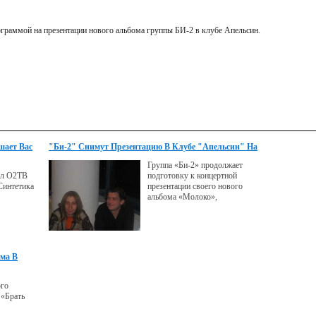
граммой на презентации нового альбома группы БИ-2 в клубе Апельсин.
шает Вас
"Би-2" Снимут Презентацию В Клубе "Апельсин" На
а",
Dvd
Группа «Би-2» продолжает
ктронной
ал О2ТВ
подготовку к концертной
Синтетика
презентации своего нового
альбома «Молоко»,
ома В
ого
 «Брать