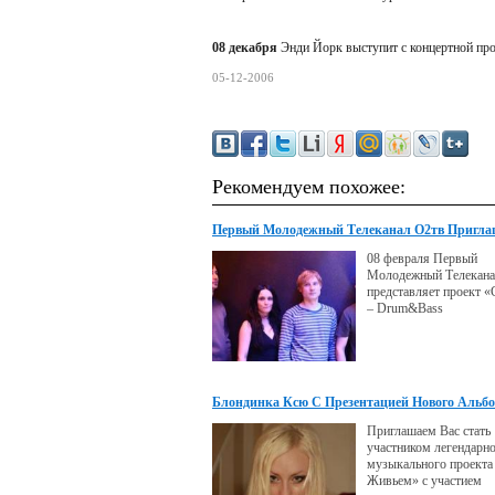
08 декабря
Энди Йорк выступит с концертной про
05-12-2006
Рекомендуем похожее:
Первый Молодежный Телеканал О2тв Пригла
На Съемку Музыкального Проекта "Синтетик
08 февраля Первый
Посвященного Актуальной Современной Эле
Молодежный Телекан
Музыке И Культуре
представляет проект «
– Drum&Bass
Блондинка Ксю С Презентацией Нового Альб
Проекте "Брать Живьем" 04 Декабря
Приглашаем Вас стать
участником легендарн
музыкального проекта
Живьем» с участием