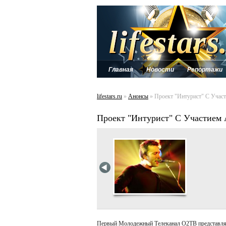
Главная
Новости
Репортажи
lifestars.ru
»
Анонсы
» Проект "Интурист" С Учас
Проект "Интурист" С Участием 
Первый Молодежный Телеканал О2ТВ представля