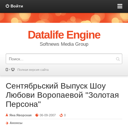
Войти
Datalife Engine
Softnews Media Group
Полная версия сайта
Сентябрьский Выпуск Шоу
Любови Воропаевой "Золотая
Персона"
Яна Яворская
06-09-2007
0
Анонсы