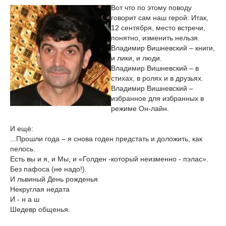
Вот что по этому поводу
говорит сам наш герой: Итак,
12 сентября, место встречи,
понятно, изменить нельзя.
Владимир Вишневский – книги,
и лики, и люди.
Владимир Вишневский – в
стихах, в ролях и в друзьях.
Владимир Вишневский –
избранное для избранных в
режиме Он-лайн.
И ещё:
...Прошли года – я снова годен предстать и доложить, как
пелось.
Есть вы и я, и Мы, и «Голден -который неизменно - пэлас».
Без пафоса (не надо!).
И львиный День рожденья
Некруглая недата
И - н а ш
Шедевр общенья.