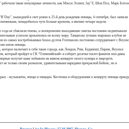
” работали такие популярные личности, как Мисси Эллиот, Jay"Z, Шон Пол, Марк Бэтсон
 “B’Day”, вышедшей в свет ровно в 25-й день рождения певицы, 4 сентября, был записан
 платиновым, понадобилось чуть больше времени, а именно четыре недели.
о года не сбавляли темпы, а своевременно выходившие синглы постоянно подпитывали
ломительным успехом прокатились по всему миру. Танцполы лучших мировых клубов не
ин из самых востребованных house-дуэтов Freemasons постоянно сотрудничают с Beyonc
сии хитов певицы.
, которое включает в себя такие города, как Лондон, Рим, Будапешт, Париж, Beyonce
м, который пройдет в СК “Олимпийский» и соберет десятки тысяч фанатов поп-дивы
первые получат шанс побывать на живом концерте своего кумира и лицезреть
ает не только своим размахом, удивительными нарядами прекрасной Бейонс, но и
торых - музыканты, певцы и танцоры. Костюмы и оборудование к концерту певицы приед