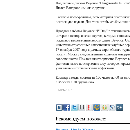
Над первым диском Beyonce “Dangerously In Love
Лютер Вандросс и многие другие.
Согласно пресс-релизам, весь материал пластинки
всего за две недели. Для того, чтобы альбом стал
Продажи альбома Beyonce “B’Day” в течении всег
интерес к певице и ее концертам, которые с оше
покидают танцевальные версии хитов Beyonce. Од
и выпускают успешные качественные клубные вер
17 октября 2007 года в рамках европейского турне
посетит Москву с единственным сольным концерто
современности. Поклонники творчества Beyonce в
фантастическое по энергетике шоу, которое пораж
уникальными техническими эффектами.
Команда звезды состоит из 100 человек, 60 из ко
в Москву в 50 грузовиках.
01-09-2007
Рекомендуем похожее: