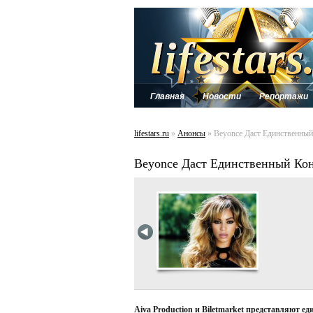
Главная
Новости
Репортажи
lifestars.ru
»
Анонсы
» Beyonce Даст Единственны
Beyonce Даст Единственный Ко
Aiva Production и Biletmarket представляют