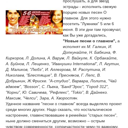
прослушать, а для звезд
эстрады - исполнить свежую
порцию новых песен О
главном. Для этого нужно
посетить "Лужники" 5 или 6
июня. В эти дни там прозвучат,
как Вы уже догадались,
"Новые песни о главном",
а
исполнят их
М. Галкин, И.
Допкунайте, Н. Бабкина, Ф.
Киркоров, Л. Долина, А. Варум, Л. Вайкуле, К. Орбакайте,
А. Буйнов, Л. Лещенко, "Иванушки International", Л. Агутин,
Д. Маликов, "Любэ", И. Аллегрова, М. Распутина, И.
Николаев, "Блестящие", В. Пресняков, Г. Лепс, В.
Добрынин, Ж.Фриске. "А-студио", Варвара, Лолита, "Чай
вдвоем", "Bosson", С. Пьеха, "Банд"Эрос", "Город 312",
"Корни", Ю. Савичева, "Рефлекс", "Tokio", В. Дайнеко.
Максим, "Челси", Зара, А. Хворостян.
Удачное название "песни о главном" всегда выделяло проект
среди многих других. Надо сказать, что ностальгическое
настроение, главенствовавшее в ремейках "старых песен",
ныне должно смениться другим, возможно – острым
чувством современности, сопричастности чему-то важному.