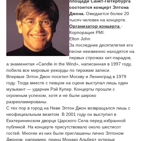
площади Санкт-Петербурга
состоится концерт Элтона
Джона.
Ожидается более 20
тысяч человек на концерте.
Организатор концерта
-
Корпорация PMI.
Elton John
За последние десятилетия его
песни неизменно находятся на
первых строчках хит-парадов,
а знаменитая «Candle in the Wind», написанная в 1997 году,
побила все мировые рекорды по тиражам записи.
Впервые Элтон Джон посетил Москву и Ленинград в 1979
году. Тогда вместе с певцом на сцене выступал лишь один
музыкант — ударник Рэй Купер. Концерты прошли с
огромным успехом, хотя и не были широко
разрекламированы.
С тех пор в город на Неве Элтон Джон возвращался лишь с
неофициальным визитом. В 2001 году он выступил в
Екатерининском дворце Царского Села перед избранной
публикой. На концерте присутствовало около шестисот
гостей. Многие из них были приглашены лично Элтоном
Джоном, например, принц Монако Альберт, кутюрье