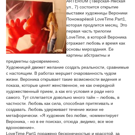
ARTERIUM (Тверская-Ямская
ул., 7) состоится открытие
выставки художницы Вероники
Пономарёвой LoveTime.Part1,
которая продлится месяц. Это
первая часть трилогии
LoveTime, в которой Вероника
отражает любовь и время как
основы мироздания. Ее
картины абстрактны и
предметны одновременно.
Художницей движет желание создать реальности, сравнимые
с настоящим. В работах мерцает очарованность чудом
жизни. Вероника открывает такие возможности видения и
показа, которые ценят женственное, не как очередной
художественный прием, а как его условия и ради него
самого. Тут сплетается довольно много тайн – любовь, в
частности. Любовь как сила, способная притягивать и
создавать. Любовь удерживает течение жизни не
метафорически. «Я художник без любви, -комментирует
Вероника, - но в ее поисках, отсюда ,видимо, все мое
вдохновение».
LoveTime.Part1 поражено бесконечностью и красотой, за