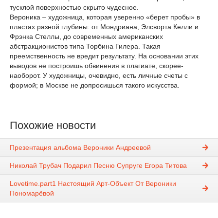
тусклой поверхностью скрыто чудесное.
Вероника – художница, которая уверенно «берет пробы» в
пластах разной глубины: от Мондриана, Элсворта Келли и
Фрэнка Стеллы, до современных американских
aбстракционистов типа Торбина Гилера. Такая
преемственность не вредит результату. На основании этих
выводов не построишь обвинения в плагиате, скорее-
наоборот. У художницы, очевидно, есть личные счеты с
формой; в Москве не допросишься такого искусства.
Похожие новости
Презентация альбома Вероники Андреевой
Николай Трубач Подарил Песню Супруге Егора Титова
Lovetime.part1 Настоящий Арт-Объект От Вероники
Пономарёвой