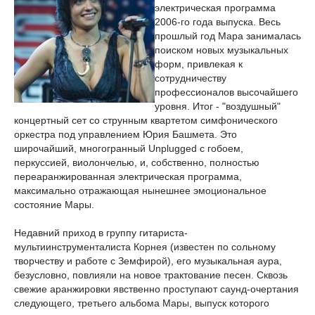
электрическая программа
2006-го года выпуска. Весь
прошлый год Мара занималась
поиском новых музыкальных
форм, привлекая к
сотрудничеству
профессионалов высочайшего
уровня. Итог - "воздушный"
концертный сет со струнным квартетом симфонического
оркестра под управлением Юрия Башмета. Это
широчайший, многогранный Unplugged с гобоем,
перкуссией, виолончелью, и, собственно, полностью
переаранжированная электрическая программа,
максимально отражающая нынешнее эмоциональное
состояние Мары.
Недавний приход в группу гитариста-
мультиинструменталиста Корнея (известен по сольному
творчеству и работе с Земфирой), его музыкальная аура,
безусловно, повлияли на новое трактование песен. Сквозь
свежие аранжировки явственно проступают саунд-очертания
следующего, третьего альбома Мары, выпуск которого