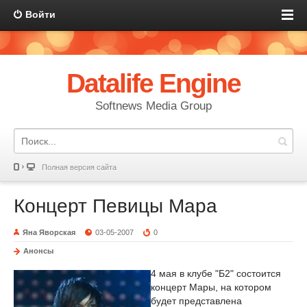
Войти
Datalife Engine
Softnews Media Group
Полная версия сайта
Концерт Певицы Мара
Яна Яворская
03-05-2007
0
Анонсы
4 мая в клубе "Б2" состоится
концерт Мары, на котором
будет представлена