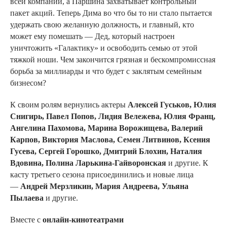
всей компании, а Паршина захватывает контрольный
пакет акций. Теперь Дима во что бы то ни стало пытается
удержать свою желанную должность, и главный, кто
может ему помешать — Дед, который настроен
уничтожить «Галактику» и освободить семью от этой
тяжкой ноши. Чем закончится грязная и бескомпромиссная
борьба за миллиарды и что будет с заклятым семейным
бизнесом?
К своим ролям вернулись актеры
Алексей Гуськов, Юлия
Снигирь, Павел Попов, Лидия Вележева, Юлия Франц,
Ангелина Пахомова, Марина Ворожищева, Валерий
Карпов, Виктория Маслова, Семен Литвинов, Ксения
Гусева, Сергей Горошко, Дмитрий Блохин, Наталия
Вдовина, Полина Ларькина-Гайворонская
и другие. К
касту третьего сезона присоединились и новые лица
—
Андрей Мерзликин, Мария Андреева, Ульяна
Пылаева
и другие.
Вместе с
онлайн-кинотеатрами