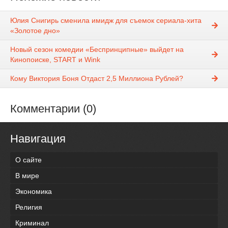
Юлия Снигирь сменила имидж для съемок сериала-хита
«Золотое дно»
Новый сезон комедии «Беспринципные» выйдет на
Кинопоиске, START и Wink
Кому Виктория Боня Отдаст 2,5 Миллиона Рублей?
Комментарии (0)
Навигация
О сайте
В мире
Экономика
Религия
Криминал