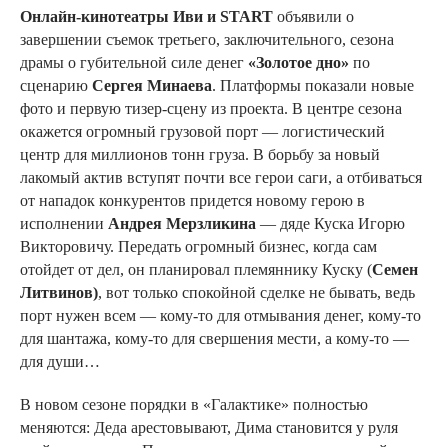
Онлайн-кинотеатры Иви и START
объявили о
завершении съемок третьего, заключительного, сезона
драмы о губительной силе денег
«Золотое дно»
по
сценарию
Сергея Минаева
. Платформы показали новые
фото и первую тизер-сцену из проекта. В центре сезона
окажется огромный грузовой порт — логистический
центр для миллионов тонн груза. В борьбу за новый
лакомый актив вступят почти все герои саги, а отбиваться
от нападок конкурентов придется новому герою в
исполнении
Андрея Мерзликина
— дяде Куска Игорю
Викторовичу. Передать огромный бизнес, когда сам
отойдет от дел, он планировал племяннику Куску (
Семен
Литвинов)
, вот только спокойной сделке не бывать, ведь
порт нужен всем — кому-то для отмывания денег, кому-то
для шантажа, кому-то для свершения мести, а кому-то —
для души…
В новом сезоне порядки в «Галактике» полностью
меняются: Деда арестовывают, Дима становится у руля