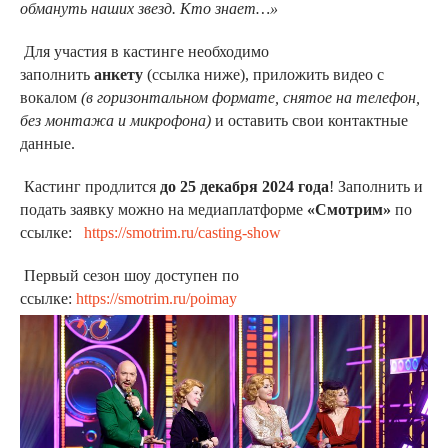
обмануть наших звезд. Кто знает…
»
Для участия в кастинге необходимо
заполнить
анкету
(ссылка ниже), приложить видео с
вокалом
(в горизонтальном формате, снятое на телефон,
без монтажа и микрофона)
и оставить свои контактные
данные.
Кастинг продлится
до 25 декабря 2024 года
! Заполнить и
подать заявку можно на медиаплатформе
«Смотрим»
по
ссылке:
https://smotrim.ru/casting-show
Первый сезон шоу доступен по
ссылке:
https://smotrim.ru/poimay