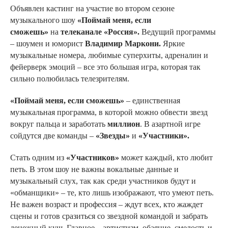
Объявлен кастинг на участие во втором сезоне
музыкального шоу
«Поймай меня, если
сможешь»
на
телеканале «Россия».
Ведущий программы
– шоумен и юморист
Владимир Маркони.
Яркие
музыкальные номера, любимые суперхиты, адреналин и
фейерверк эмоций – все это большая игра, которая так
сильно полюбилась телезрителям.
«Поймай меня, если сможешь»
– единственная
музыкальная программа, в которой можно обвести звезд
вокруг пальца и заработать
миллион
.
В азартной игре
сойдутся две команды –
«Звезды»
и
«Участники».
Стать одним из
«Участников»
может каждый, кто любит
петь. В этом шоу не важны вокальные данные и
музыкальный слух, так как среди участников будут и
«обманщики» – те, кто лишь изображают, что умеют петь.
Не важен возраст и профессия – ждут всех, кто жаждет
сцены и готов сразиться со звездной командой и забрать
денежный куш. Главное – артистизм, обаяние, смелость и