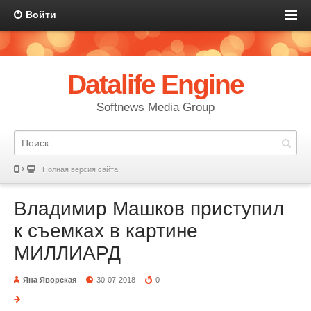
Войти
Datalife Engine
Softnews Media Group
Полная версия сайта
Владимир Машков приступил
к съемках в картине
МИЛЛИАРД
Яна Яворская
30-07-2018
0
---