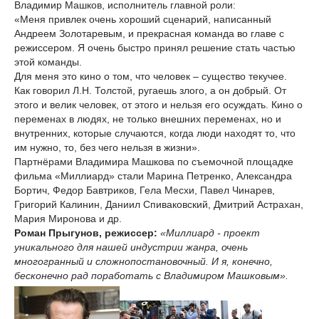
Владимир Машков, исполнитель главной роли:
«Меня привлек очень хороший сценарий, написанный
Андреем Золотаревым, и прекрасная команда во главе с
режиссером. Я очень быстро принял решение стать частью
этой команды.
Для меня это кино о том, что человек – существо текучее.
Как говорил Л.Н. Толстой, ругаешь злого, а он добрый. От
этого и велик человек, от этого и нельзя его осуждать. Кино о
переменах в людях, не только внешних переменах, но и
внутренних, которые случаются, когда люди находят то, что
им нужно, то, без чего нельзя в жизни».
Партнёрами Владимира Машкова по съемочной площадке
фильма «Миллиард» стали Марина Петренко, Александра
Бортич, Федор Бавтриков, Гела Месхи, Павел Чинарев,
Григорий Калинин, Даниил Спиваковский, Дмитрий Астрахан,
Мария Миронова и др.
Роман Прыгунов, режиссер:
«Миллиард - проект
уникального для нашей индустрии жанра, очень
многогранный и сложнопостановочный. И я, конечно,
бесконечно рад поработать с Владимиром Машковым».