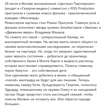
28 июля в Москве кинокомпания «Централ Партнершип»
(входит в «Газпром-медиа») совместно с RSS Production
приступила к съемкам нового фильма - приключенческой
комедии «Миллиард».
Режиссером картины стал Роман Прыгунов. Главную роль в
фильме исполняет звезда громких блокбастеров «Экипаж» и
«Движение вверх» Владимир Машков.
По сюжету его герой – суперуспешный банкир, но
малоприятный человек. Не желая иметь ничего общего со
своими многочисленными наследниками, он переписал
бизнес на партнера. Но, когда тот умирает, единственный
шанс вернуть состояние – добраться до хранилища
собственного банка в Монте-Карло и выкрасть расписку,
которая восстановит справедливость. Помочь главному
герою берутся… его собственные дети.
Они одинаково мало добились в жизни, и обещанный
«папой» миллиард не будет для них лишним. Теперь
наивному хакеру Коле, бульдозеристу Георгию, психологу
Эдуарду, помешанному на оружии Олегу и их находчивой
сестре Люде предстоит стать настоящей семьей, чтобы
помочь Матвею не потерять все. Или обрести гораздо
большее...