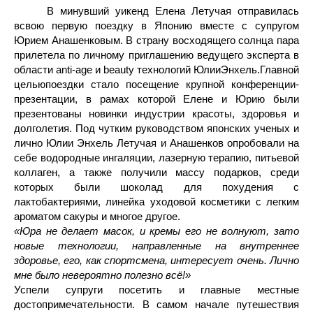
В минувший уикенд Елена Летучая отправилась
всвою первую поездку в Японию вместе с супругом
Юрием Анашенковым. В страну восходящего солнца пара
прилетела по личному приглашению ведущего эксперта в
области anti-age и beauty технологий ЮлииЭнхель.Главной
цельюпоездки стало посещение крупной конференции-
презентации, в рамах которой Елене и Юрию были
презентованы новинки индустрии красоты, здоровья и
долголетия. Под чутким руководством японских ученых и
лично Юлии Энхель Летучая и Анашенков опробовали на
себе водородные ингаляции, лазерную терапию, питьевой
коллаген, а также получили массу подарков, среди
которых были шоколад для похудения с
лактобактериями, линейка уходовой косметики с легким
ароматом сакуры и многое другое.
«Юра не делает масок, и кремы его не волнуют, зато
новые технологии, направленные на внутреннее
здоровье, его, как спортсмена, интересует очень. Лично
мне было невероятно полезно всё!»
Успели супруги посетить и главные местные
достопримечательности. В самом начале путешествия