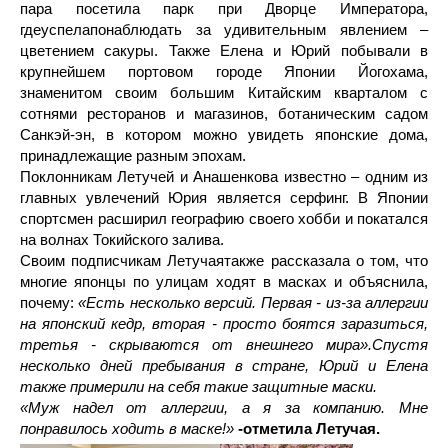
пара посетила парк при Дворце Императора,
гдеуспелапонаблюдать за удивительным явлением –
цветением сакуры. Также Елена и Юрий побывали в
крупнейшем портовом городе Японии Йогохама,
знаменитом своим большим Китайским кварталом с
сотнями ресторанов и магазинов, ботаническим садом
Санкэй-эн, в котором можно увидеть японские дома,
принадлежащие разным эпохам.
Поклонникам Летучей и Анашенкова известно – одним из
главных увлечений Юрия является серфинг. В Японии
спортсмен расширил географию своего хобби и покатался
на волнах Токийского залива.
Своим подписчикам Летучаятакже рассказала о том, что
многие японцы по улицам ходят в масках и объяснила,
почему:
«Есть несколько версий. Первая - из-за аллергии
на японский кедр, вторая - просто боятся заразиться,
третья - скрываются от внешнего мира».Спустя
несколько дней пребывания в стране, Юрий и Елена
также примерили на себя такие защитные маски.
«Муж надел от аллергии, а я за компанию. Мне
понравилось ходить в маске!»
-отметила Летучая.