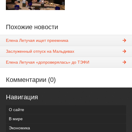
Похожие новости
Елена Летучая ищет преемника
Заслуженный отпуск на Мальдивах
Елена Летучая «допроверялась» до ТЭФИ
Комментарии (0)
Навигация
О сайте
В мире
Экономика