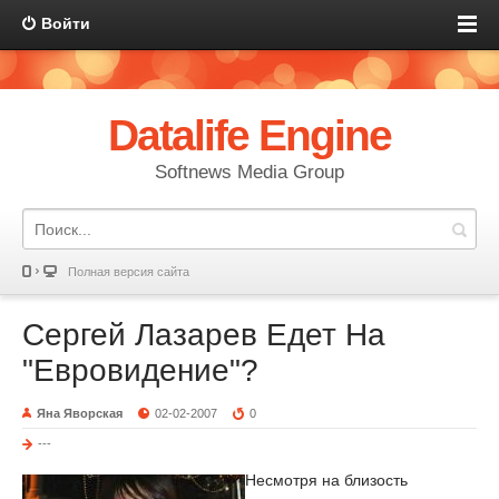
Войти
Datalife Engine
Softnews Media Group
Полная версия сайта
Сергей Лазарев Едет На
"Евровидение"?
Яна Яворская
02-02-2007
0
---
Несмотря на близость