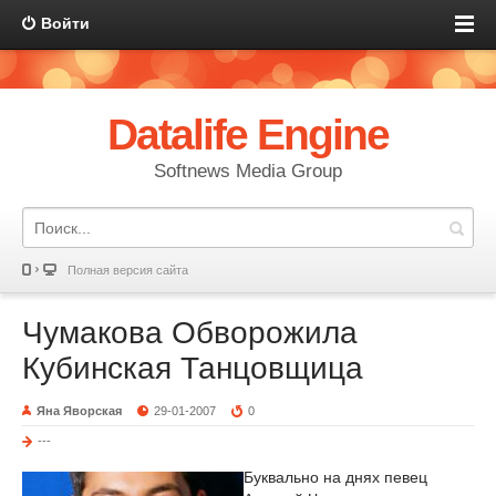
Войти
Datalife Engine
Softnews Media Group
Полная версия сайта
Чумакова Обворожила
Кубинская Танцовщица
Яна Яворская
29-01-2007
0
---
Буквально на днях певец