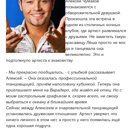
Алексей Чумаков
познакомился с
обворожительной девушкой.
Произошла эта встреча в
одном из столичных ночных
клубов, где артист развлекался
с друзьями. Не заметить такую
красавицу Лёша просто не мог,
да и танцевала она
великолепно. Это и
подтолкнуло артиста к знакомству.
- Мы прекрасно пообщались,
- с улыбкой рассказывает
Алексей.
– Она оказалась профессиональной
танцовщицей, причём наполовину кубинкой. Теперь она
приглашает меня на Варадеро, где живёт её отец. Но с
моим гастрольным графиком я, скорее всего, не смогу
выбраться к океану в ближайшее время.
Сейчас между Алексеем и очаровательной танцовщицей
установились дружеские отношения. Артист уверяет, что
ничего личного в этом нет, а просто у него появилась ещё
одна хорошая подруга.