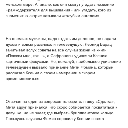
женском мире. А, иначе, как они смогут угадать название
«рамкодержателя для вышивания» или угадать, кого из
знаменитых актрис называли «голубым ангелом».
На съемках мужчины, надо отдать им должное, не падали
духом и вовсю развлекали телеведущую. Леонид Барац
зачитывал вслух советы на все случаи жизни из книги
«Покажи мне, как…», а Сафроновы удивляли Ксению
карточными фокусами. Но, пожалуй, наибольшее удивление
телеведущей вызвало признание Мити Фомина, который
рассказал Ксении о своем намерении в скором
временижениться.
Отвечая на один из вопросов телезрителя шоу «Сделка»,
Митя вдруг признался, что скоро собирается посвататься к
девушке, но не знает, где выбрать бриллиантовое кольцо.
Пользуясь случаем Фомин спросил у Ксении совета.