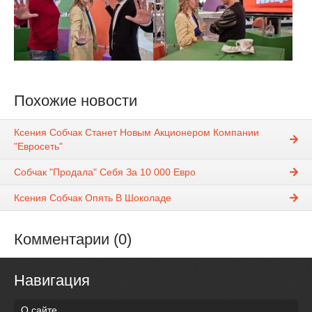
Похожие новости
Ксения Собчак Станет Новым Акционером Компании
"Евросеть"
Собчак "Продала" Себя За 10 000 Евро
Ксения Собчак Опять В Шоколаде
Комментарии (0)
Навигация
О сайте