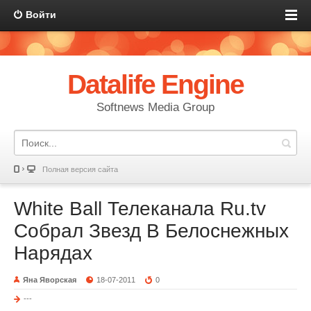
Войти
Datalife Engine
Softnews Media Group
Полная версия сайта
White Ball Телеканала Ru.tv
Собрал Звезд В Белоснежных
Нарядах
Яна Яворская
18-07-2011
0
---