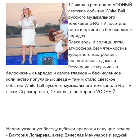
17 июля в ресторане VODНЫЙ
светское событие White Ball
русского музыкального
телеканала RU.TV посетили
гости и артисты в белоснежных
нарядах!
Блеск воды и солнца, яхты,
атмосфера безмятежности и
курортного настроения,
ослепительные дамы и
безупречные мужчины в
белоснежных нарядах и самое главное – бесчисленное
количество популярных звезд – таким стало светское
событие White Ball русского музыкального телеканала RU.TV
в самый разгар лета, 17 июля, в ресторане VODНЫЙ.
Непринужденную беседу публики прервали ведущие вечера
- Виктория Лопырева, актер Вячеслав Манучаров и виджей