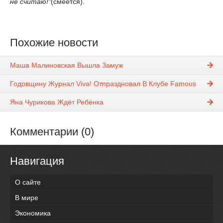
не считаю!"
(смеется).
Похожие новости
Маша Малиновская Вышла Замуж
Годовщину Журнал Viva! Отпраздновал В Клубе Famous
Яна Чурикова Ждёт Ребёнка
Комментарии (0)
Навигация
О сайте
В мире
Экономика