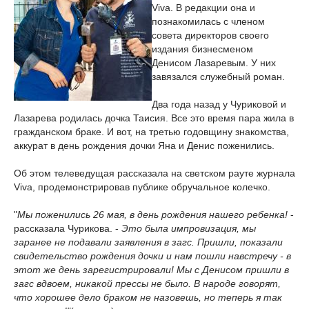
Viva. В редакции она и
познакомилась с членом
совета директоров своего
издания бизнесменом
Денисом Лазаревым. У них
завязался служебный роман.
Два года назад у Чуриковой и
Лазарева родилась дочка Таисия. Все это время пара жила в
гражданском браке. И вот, на третью годовщину знакомства,
аккурат в день рождения дочки Яна и Денис поженились.
Об этом телеведущая рассказала на светском рауте журнала
Viva, продемонстрировав публике обручальное колечко.
"
Мы поженились 26 мая, в день рождения нашего ребенка!
-
рассказала Чурикова. -
Это была импровизация, мы
заранее не подавали заявления в загс. Пришли, показали
свидетельство рождения дочки и нам пошли навстречу - в
этот же день зарегистрировали! Мы с Денисом пришли в
загс вдвоем, никакой прессы не было. В народе говорят,
что хорошее дело браком не назовешь, но теперь я так