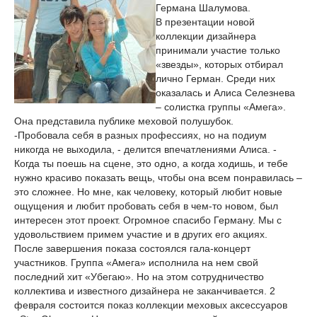
Германа Шалумова.
В презентации новой
коллекции дизайнера
принимали участие только
«звезды», которых отбирал
лично Герман. Среди них
оказалась и Алиса Селезнева
– солистка группы «Амега».
Она представила публике меховой полушубок.
-Пробовала себя в разных профессиях, но на подиум
никогда не выходила, - делится впечатлениями Алиса. -
Когда ты поешь на сцене, это одно, а когда ходишь, и тебе
нужно красиво показать вещь, чтобы она всем понравилась –
это сложнее. Но мне, как человеку, который любит новые
ощущения и любит пробовать себя в чем-то новом, был
интересен этот проект. Огромное спасибо Герману. Мы с
удовольствием примем участие и в других его акциях.
После завершения показа состоялся гала-концерт
участников. Группа «Амега» исполнила на нем свой
последний хит «Убегаю». Но на этом сотрудничество
коллектива и известного дизайнера не заканчивается. 2
февраля состоится показ коллекции меховых аксессуаров