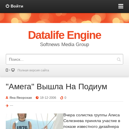
Войти
Datalife Engine
Softnews Media Group
Полная версия сайта
"Амега" Вышла На Подиум
Яна Яворская
18-12-2006
0
---
Вчера солистка группы Алиса
Селезнева приняла участие в
показе известного дизайнера