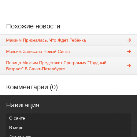
Похожие новости
Макsим Призналась, Что Ждёт Ребёнка
Макsим Записала Новый Сингл
Певица Макsим Представит Программу "Трудный
Возраст" В Санкт-Петербурге
Комментарии (0)
Навигация
О сайте
В мире
Экономика