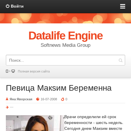
Войти
Datalife Engine
Softnews Media Group
Полная версия сайта
Певица Макsим Беременна
Яна Яворская
16-07-2008
0
---
Врачи определили ей срок
беременности - шесть недель.
Сегодня днем Макsим вместе