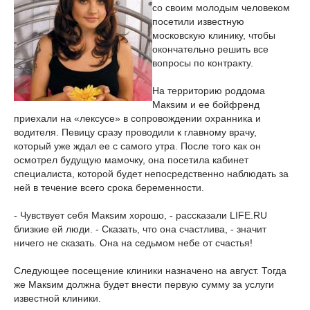
со своим молодым человеком
посетили известную
московскую клинику, чтобы
окончательно решить все
вопросы по контракту.
На территорию роддома
Макsим и ее бойфренд
приехали на «лексусе» в сопровождении охранника и
водителя. Певицу сразу проводили к главному врачу,
который уже ждал ее с самого утра. После того как он
осмотрел будущую мамочку, она посетила кабинет
специалиста, которой будет непосредственно наблюдать за
ней в течение всего срока беременности.
- Чувствует себя Макsим хорошо, - рассказали LIFE.RU
близкие ей люди. - Сказать, что она счастлива, - значит
ничего не сказать. Она на седьмом небе от счастья!
Следующее посещение клиники назначено на август. Тогда
же Макsим должна будет внести первую сумму за услуги
известной клиники.