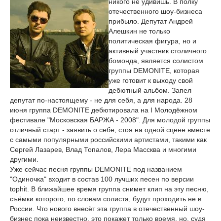
никого не удивишь. В полку
отечественного шоу-бизнеса
прибыло. Депутат Андрей
Алешкин не только
политическая фигура, но и
активный участник столичного
бомонда, является солистом
группы DEMONITE, которая
уже готовит к выходу свой
дебютный альбом. Запел
депутат по-настоящему - не для себя, а для народа. 28
июня группа DEMONITE дебютировала на I Молодёжном
фестивале "Московская БАРЖА - 2008". Для молодой группы
отличный старт - заявить о себе, стоя на одной сцене вместе
с самыми популярными российскими артистами, такими как
Сергей Лазарев, Влад Топалов, Лера Массква и многими
другими.
Уже сейчас песня группы DEMONITE под названием
"Одиночка" входит в состав 100 лучших песен по версии
tophit. В ближайшее время группа снимет клип на эту песню,
съёмки которого, по словам солиста, будут проходить не в
России. Что нового внесёт эта группа в отечественный шоу-
бизнес пока неизвестно, это покажет только время, но, судя