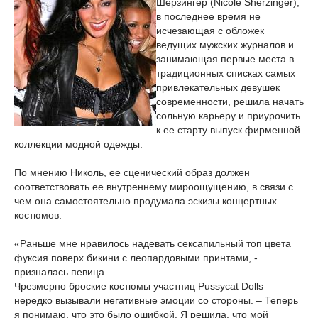
Шерзингер (Nicole Sherzinger),
в последнее время не
исчезающая с обложек
ведущих мужских журналов и
занимающая первые места в
традиционных списках самых
привлекательных девушек
современности, решила начать
сольную карьеру и приурочить
к ее старту выпуск фирменной
коллекции модной одежды.
По мнению Николь, ее сценический образ должен
соответствовать ее внутреннему мироощущению, в связи с
чем она самостоятельно продумала эскизы концертных
костюмов.
«Раньше мне нравилось надевать сексапильный топ цвета
фуксия поверх бикини с леопардовыми принтами, -
призналась певица.
Чрезмерно броские костюмы участниц Pussycat Dolls
нередко вызывали негативные эмоции со стороны. – Теперь
я понимаю, что это было ошибкой. Я решила, что мой