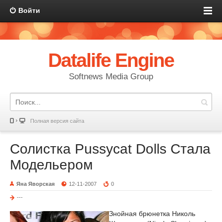
Войти
Datalife Engine
Softnews Media Group
Полная версия сайта
Солистка Pussycat Dolls Стала
Модельером
Яна Яворская
12-11-2007
0
---
Знойная брюнетка Николь