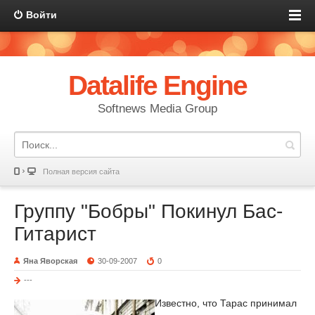
Войти
Datalife Engine
Softnews Media Group
Полная версия сайта
Группу "Бобры" Покинул Бас-
Гитарист
Яна Яворская
30-09-2007
0
---
Известно, что Тарас принимал