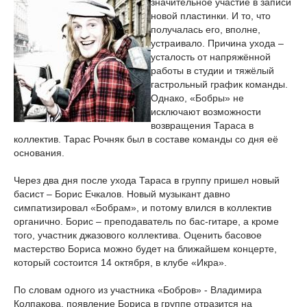
значительное участие в записи
новой пластинки. И то, что
получалась его, вполне,
устраивало. Причина ухода –
усталость от напряжённой
работы в студии и тяжёлый
гастрольный график команды.
Однако, «Бобры» не
исключают возможности
возвращения Тараса в
коллектив. Тарас Рочняк был в составе команды со дня её
основания.
Через два дня после ухода Тараса в группу пришел новый
басист – Борис Ечкалов. Новый музыкант давно
симпатизировал «Бобрам», и потому влился в коллектив
органично. Борис – преподаватель по бас-гитаре, а кроме
того, участник джазового коллектива. Оценить басовое
мастерство Бориса можно будет на ближайшем концерте,
который состоится 14 октября, в клубе «Икра».
По словам одного из участника «Бобров» - Владимира
Колпакова, появление Бориса в группе отразится на