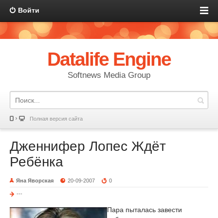
Войти
Datalife Engine
Softnews Media Group
Полная версия сайта
Дженнифер Лопес Ждёт
Ребёнка
Яна Яворская
20-09-2007
0
---
Пара пыталась завести