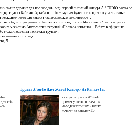
 из самых дорогих для нас городов, ведь первый выездной концерт A’STUDIO состоялс
 лидер группы Байгали Серкебаев. – Поэтому нам будет очень приятно участвовать в
ь несколько песен для наших владивостокских поклонников».
жали победу в программе «Полный контакт» над Лерой Массквой. «У меня о группе
ворит Александр Анатольевич, ведущий «Полного контакта». - Ребята в эфире и на
ебе может позволить не каждая группа».
ве осенью этого года.
ва, 5
Группа A’studio Даст Живой Концерт На Канале Твц
udio
22 апреля группа A’Studio
 для себя
примет участие в съемках
 со
молодежного шоу «Только
ночью» на канале «ТВ