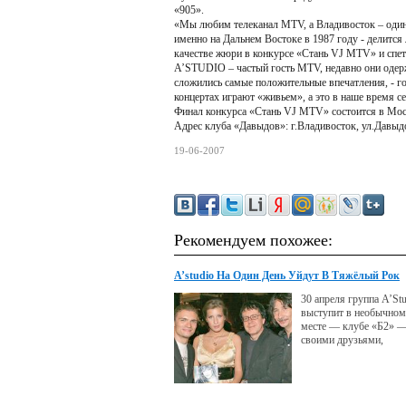
«905».
«Мы любим телеканал MTV, а Владивосток – один
именно на Дальнем Востоке в 1987 году - делится
качестве жюри в конкурсе «Стань VJ MTV» и спет
A’STUDIO – частый гость MTV, недавно они одер
сложились самые положительные впечатления, - го
концертах играют «живьем», а это в наше время с
Финал конкурса «Стань VJ MTV» состоится в Моск
Адрес клуба «Давыдов»: г.Владивосток, ул.Давыдо
19-06-2007
Рекомендуем похожее:
A’studio На Один День Уйдут В Тяжёлый Рок
30 апреля группа A’St
выступит в необычном
месте — клубе «Б2» —
своими друзьями,