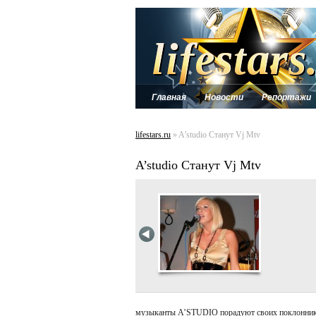
Главная
Новости
Репортажи
lifestars.ru
» A’studio Станут Vj Mtv
A’studio Станут Vj Mtv
музыканты A’STUDIO порадуют своих поклонников